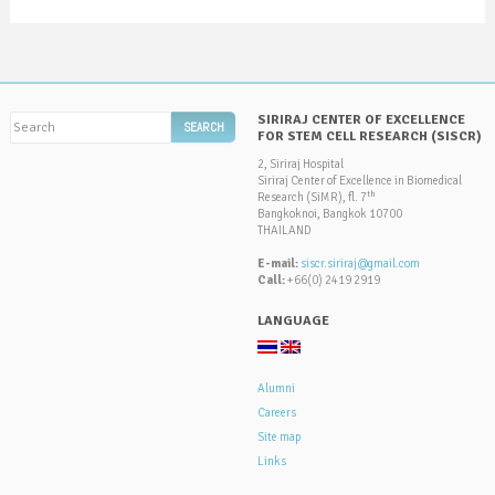
SIRIRAJ CENTER OF EXCELLENCE
FOR STEM CELL RESEARCH (SISCR)
2, Siriraj Hospital
Siriraj Center of Excellence in Biomedical
th
Research (SiMR), fl. 7
Bangkoknoi, Bangkok 10700
THAILAND
E-mail:
siscr.siriraj@gmail.com
Call:
+66(0) 2419 2919
LANGUAGE
Alumni
Careers
Site map
Links