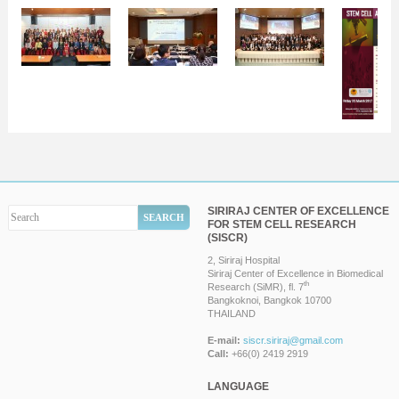
SIRIRAJ CENTER OF EXCELLENCE
FOR STEM CELL RESEARCH
(SISCR)
2, Siriraj Hospital
Siriraj Center of Excellence in Biomedical
th
Research (SiMR), fl. 7
Bangkoknoi, Bangkok 10700
THAILAND
E-mail:
siscr.siriraj@gmail.com
Call:
+66(0) 2419 2919
LANGUAGE