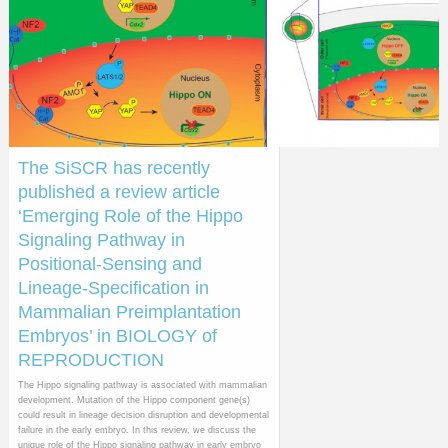
The SiSCR has recently
published a review article
‘Emerging Role of the Hippo
Signaling Pathway in
Positional-Sensing and
Lineage-Specification in
Mammalian Preimplantation
Embryos’ in BIOLOGY of
REPRODUCTION
The Hippo signaling pathway is associated with mammalian
development. Mutation of the Hippo component gene(s)
could result in lineage decision disruption and developmental
failure in the early embryo. In this review, we discuss the
unique role of the Hippo signaling pathway in early embryo